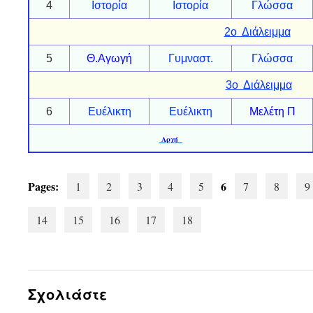
4
Ιστορία
Ιστορία
Γλώσσα
2ο Διάλειμμα
5
Θ.Αγωγή
Γυμναστ.
Γλώσσα
3ο Διάλειμμα
6
Ευέλικτη
Ευέλικτη
Μελέτη Π
Αρχή
Pages:
6
1
2
3
4
5
7
8
9
14
15
16
17
18
Σχολιάστε