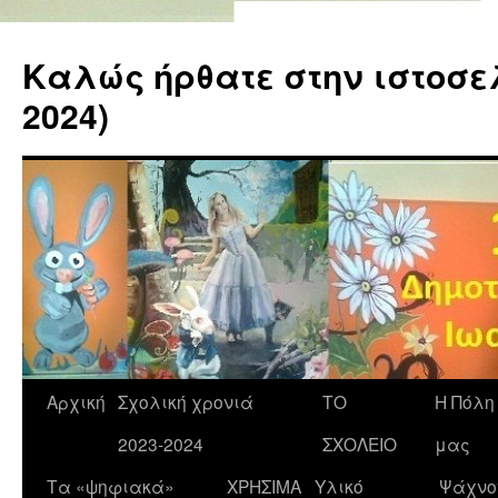
Καλώς ήρθατε στην ιστοσελί
2024)
Αρχική
Σχολική χρονιά
ΤΟ
Η Πόλη
2023-2024
ΣΧΟΛΕΙΟ
μας
Τα «ψηφιακά»
ΧΡΗΣΙΜΑ
Υλικό
Ψάχνο