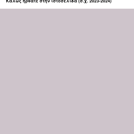
Καλώς ήρθατε στην ιστοσελίδα (σ.χ. 2023-2024)