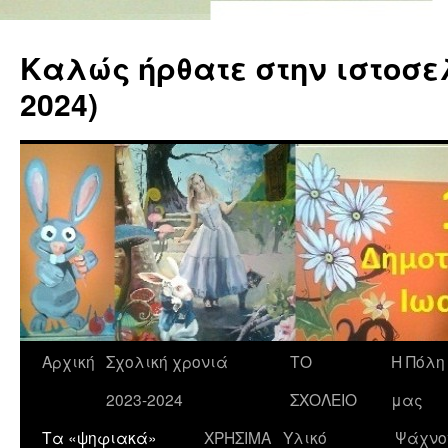
Καλώς ήρθατε στην ιστοσελί
2024)
Αρχική
Σχολική χρονιά
ΤΟ
Η Πόλη
2023-2024
ΣΧΟΛΕΙΟ
μας
Τα «ψηφιακά»
ΧΡΗΣΙΜΑ
Υλικό
Ψάχνο