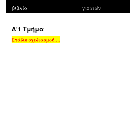
βιβλία
γιορτών
Α’1 Τμήμα
Στάδιο σχεδιασμού….