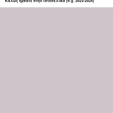
Καλώς ήρθατε στην ιστοσελίδα (σ.χ. 2023-2024)