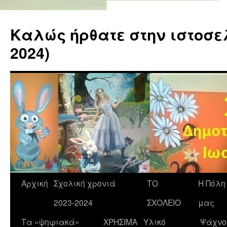
Καλώς ήρθατε στην ιστοσελί
2024)
Αρχική
Σχολική χρονιά
ΤΟ
Η Πόλη
2023-2024
ΣΧΟΛΕΙΟ
μας
Τα «ψηφιακά»
ΧΡΗΣΙΜΑ
Υλικό
Ψάχνο