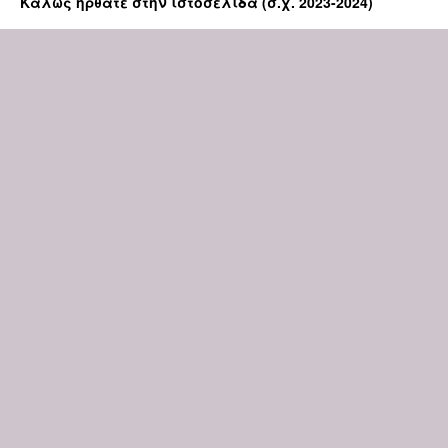
Καλώς ήρθατε στην ιστοσελίδα (σ.χ. 2023-2024)